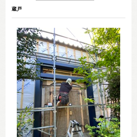
Nat's 提案型住宅
蔵戸
設計士と創るリフォーム・リノベーション
空き家再生
re:tsumugi マンションリノベ
不動産/土地・物件情報
暮らしの実例集
見学会・イベント
新着情報
ブログ・家づくりコラム
私たちについて