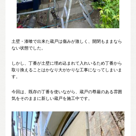
スタッフ紹介
SDGsへの取り組み
会社概要
沿革
土壁・漆喰で出来た蔵戸は傷みが激しく、開閉もままなら
ない状態でした。
よくある質問
しかし、丁番が土壁に埋め込まれて入れいるため丁番から
求人情報
取り換えることはかなり大がかりな工事になってしまいま
す。
お電話でのお問い合わせ
今回は、既存の丁番を使いながら、蔵戸の尊厳のある雰囲
気をそのままに新しい蔵戸を施工中です。
052-911-9345
TEL:
[受付時間] 9:00～18:00
モデルハウス見学予約