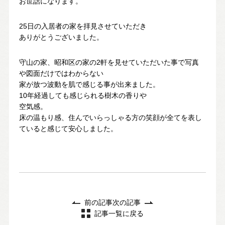
お世話になります。
お問い合わせ・カタログ請求
25日の入居者の家を拝見させていただき
ありがとうございました。
家づくり無料相談会
守山の家、昭和区の家の2軒を見せていただいた事で写真
や図面だけではわからない
家が放つ波動を肌で感じる事が出来ました。
OFFICIAL SNS
10年経過しても感じられる樹木の香りや
空気感。
床の温もり感、住んでいらっしゃる方の笑顔が全てを表し
ていると感じて安心しました。
前の記事
次の記事
記事一覧に戻る