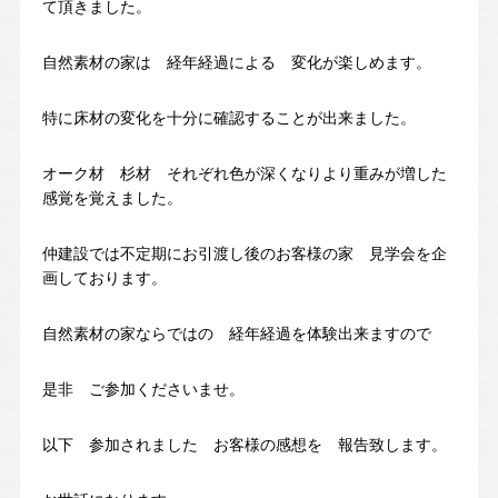
て頂きました。
スタッフ紹介
SDGsへの取り組み
自然素材の家は 経年経過による 変化が楽しめます。
会社概要
沿革
特に床材の変化を十分に確認することが出来ました。
オーク材 杉材 それぞれ色が深くなりより重みが増した
感覚を覚えました。
よくある質問
求人情報
仲建設では不定期にお引渡し後のお客様の家 見学会を企
画しております。
自然素材の家ならではの 経年経過を体験出来ますので
お電話でのお問い合わせ
052-911-9345
TEL:
是非 ご参加くださいませ。
[受付時間] 9:00～18:00
以下 参加されました お客様の感想を 報告致します。
モデルハウス見学予約