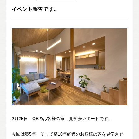
Nat's 提案型住宅
イベント報告です。
設計士と創るリフォーム・リノベーション
空き家再生
re:tsumugi マンションリノベ
不動産/土地・物件情報
暮らしの実例集
見学会・イベント
新着情報
ブログ・家づくりコラム
2月25日 OBのお客様の家 見学会レポートです。
私たちについて
今回は築5年 そして築10年経過のお客様の家を見学させ