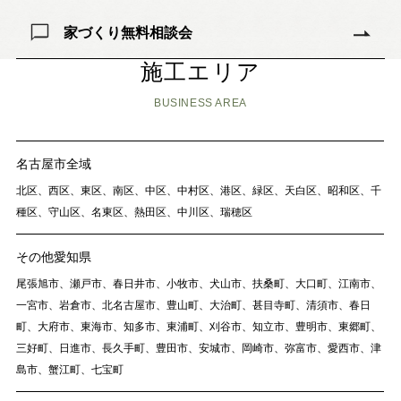
家づくり無料相談会
施工エリア
BUSINESS AREA
名古屋市全域
北区、西区、東区、南区、中区、中村区、港区、緑区、天白区、昭和区、千
種区、守山区、名東区、熱田区、中川区、瑞穂区
その他愛知県
尾張旭市、瀬戸市、春日井市、小牧市、犬山市、扶桑町、大口町、江南市、
一宮市、岩倉市、北名古屋市、豊山町、大治町、甚目寺町、清須市、春日
町、大府市、東海市、知多市、東浦町、刈谷市、知立市、豊明市、東郷町、
三好町、日進市、長久手町、豊田市、安城市、岡崎市、弥富市、愛西市、津
島市、蟹江町、七宝町