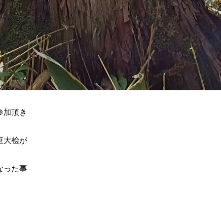
参加頂き
巨大桧が
なった事