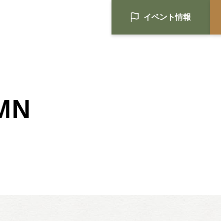
イベント情報
MN
HOME
注文住宅
Nat's 提案型住宅
設計士と創るリフォーム・リノベ
空き家再生
re:tsumugi マンションリノベ
不動産/土地・物件情報