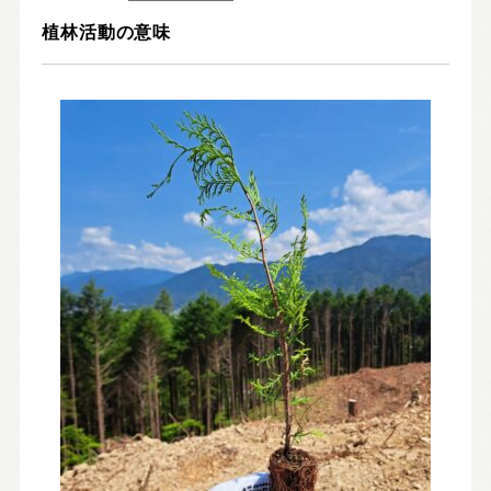
Nat's 提案型住宅
植林活動の意味
設計士と創るリフォーム・リノベーション
空き家再生
re:tsumugi マンションリノベ
不動産/土地・物件情報
暮らしの実例集
見学会・イベント
新着情報
ブログ・家づくりコラム
私たちについて