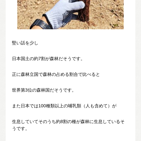
スタッフ紹介
SDGsへの取り組み
会社概要
沿革
堅い話を少し
よくある質問
日本国土の約7割が森林だそうです。
求人情報
正に森林立国で森林の占める割合で比べると
世界第3位の森林国だそうです。
お電話でのお問い合わせ
052-911-9345
また日本では100種類以上の哺乳類（人も含めて）が
TEL:
[受付時間] 9:00～18:00
生息していてそのうち約8割の種が森林に生息しているそ
うです。
モデルハウス見学予約