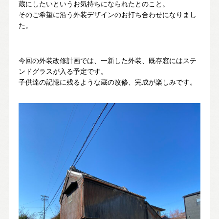
蔵にしたいというお気持ちになられたとのこと。
そのご希望に沿う外装デザインのお打ち合わせになりまし
お問い合わせ・カタログ請求
た。
家づくり無料相談会
今回の外装改修計画では、一新した外装、既存窓にはステ
ンドグラスが入る予定です。
子供達の記憶に残るような蔵の改修、完成が楽しみです。
OFFICIAL SNS