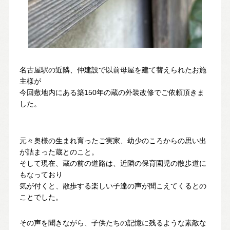
スタッフ紹介
SDGsへの取り組み
会社概要
沿革
名古屋駅の近隣、仲建設で以前母屋を建て替えられたお施
主様が
よくある質問
今回敷地内にある築150年の蔵の外装改修でご依頼頂きま
した。
求人情報
元々奥様の生まれ育ったご実家、幼少のころからの思い出
が詰まった蔵とのこと。
お電話でのお問い合わせ
そして現在、蔵の前の道路は、近隣の保育園児の散歩道に
052-911-9345
TEL:
もなっており
気が付くと、散歩する楽しい子達の声が聞こえてくるとの
[受付時間] 9:00～18:00
ことでした。
その声を聞きながら、子供たちの記憶に残るような素敵な
モデルハウス見学予約