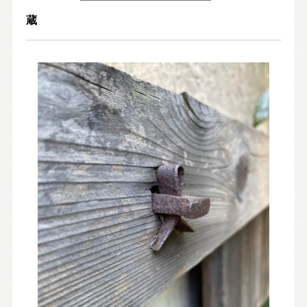
Nat's 提案型住宅
蔵
設計士と創るリフォーム・リノベーション
空き家再生
re:tsumugi マンションリノベ
不動産/土地・物件情報
暮らしの実例集
見学会・イベント
新着情報
ブログ・家づくりコラム
私たちについて