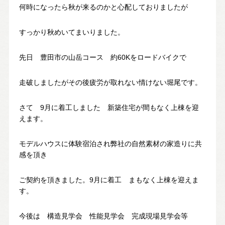
何時になったら秋が来るのかと心配しておりましたが
スタッフ紹介
SDGsへの取り組み
すっかり秋めいてまいりました。
会社概要
沿革
先日 豊田市の山岳コース 約60Kをロードバイクで
走破しましたがその後疲労が取れない情けない堀尾です。
よくある質問
求人情報
さて 9月に着工しました 新築住宅が間もなく上棟を迎
えます。
モデルハウスに体験宿泊され弊社の自然素材の家造りに共
お電話でのお問い合わせ
感を頂き
052-911-9345
TEL:
ご契約を頂きました。9月に着工 まもなく上棟を迎えま
[受付時間] 9:00～18:00
す。
今後は 構造見学会 性能見学会 完成現場見学会等
モデルハウス見学予約