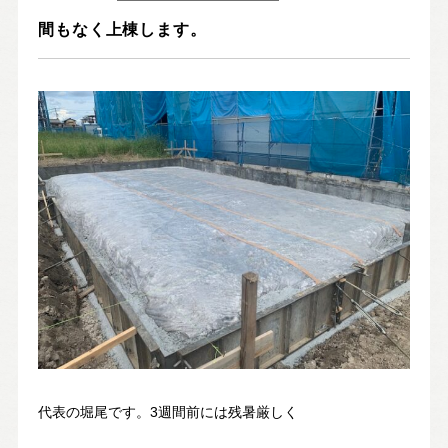
Nat's 提案型住宅
間もなく上棟します。
設計士と創るリフォーム・リノベーション
空き家再生
re:tsumugi マンションリノベ
不動産/土地・物件情報
暮らしの実例集
見学会・イベント
新着情報
ブログ・家づくりコラム
代表の堀尾です。3週間前には残暑厳しく
私たちについて