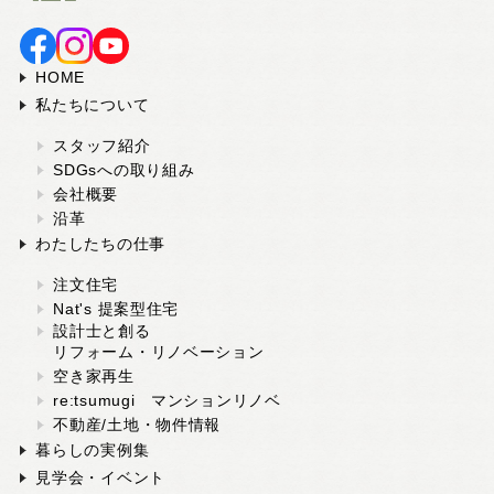
スタッフ紹介
SDGsへの取り組み
HOME
会社概要
私たちについて
沿革
スタッフ紹介
SDGsへの取り組み
会社概要
よくある質問
沿革
求人情報
わたしたちの仕事
注文住宅
Nat's 提案型住宅
設計士と創る
お電話でのお問い合わせ
リフォーム・リノベーション
052-911-9345
TEL:
空き家再生
re:tsumugi マンションリノベ
[受付時間] 9:00～18:00
不動産/土地・物件情報
暮らしの実例集
見学会・イベント
モデルハウス見学予約