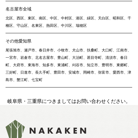
Nat's 提案型住宅
名古屋市全域
設計士と創るリフォーム・リノベーション
北区、西区、東区、南区、中区、中村区、港区、緑区、天白区、昭和区、千
空き家再生
種区、守山区、名東区、熱田区、中川区、瑞穂区
re:tsumugi マンションリノベ
その他愛知県
不動産/土地・物件情報
尾張旭市、瀬戸市、春日井市、小牧市、犬山市、扶桑町、大口町、江南市、
一宮市、岩倉市、北名古屋市、豊山町、大治町、甚目寺町、清須市、春日
町、大府市、東海市、知多市、東浦町、刈谷市、知立市、豊明市、東郷町、
三好町、日進市、長久手町、豊田市、安城市、岡崎市、弥富市、愛西市、津
暮らしの実例集
島市、蟹江町、七宝町
見学会・イベント
新着情報
岐阜県・三重県につきましてはお問い合わせください。
ブログ・家づくりコラム
私たちについて