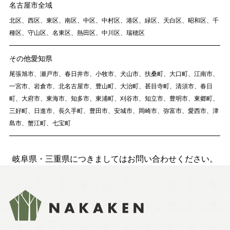
名古屋市全域
Nat's 提案型住宅
北区、西区、東区、南区、中区、中村区、港区、緑区、天白区、昭和区、千
設計士と創るリフォーム・リノベーション
種区、守山区、名東区、熱田区、中川区、瑞穂区
空き家再生
その他愛知県
re:tsumugi マンションリノベ
尾張旭市、瀬戸市、春日井市、小牧市、犬山市、扶桑町、大口町、江南市、
不動産/土地・物件情報
一宮市、岩倉市、北名古屋市、豊山町、大治町、甚目寺町、清須市、春日
町、大府市、東海市、知多市、東浦町、刈谷市、知立市、豊明市、東郷町、
三好町、日進市、長久手町、豊田市、安城市、岡崎市、弥富市、愛西市、津
暮らしの実例集
島市、蟹江町、七宝町
見学会・イベント
新着情報
岐阜県・三重県につきましてはお問い合わせください。
ブログ・家づくりコラム
私たちについて