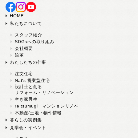
スタッフ紹介
HOME
SDGsへの取り組み
私たちについて
会社概要
沿革
スタッフ紹介
SDGsへの取り組み
会社概要
よくある質問
沿革
わたしたちの仕事
求人情報
注文住宅
Nat's 提案型住宅
設計士と創る
リフォーム・リノベーション
お電話でのお問い合わせ
空き家再生
052-911-9345
TEL:
re:tsumugi マンションリノベ
不動産/土地・物件情報
[受付時間] 9:00～18:00
暮らしの実例集
見学会・イベント
モデルハウス見学予約