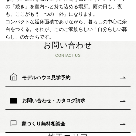
Nat's 提案型住宅
の「続き」を室内へと持ち込める場所。雨の日も、夜
も、ここがもう一つの「外」になります。
設計士と創るリフォーム・リノベーション
コンパクトな延床面積でありながら、暮らしの中心に余
空き家再生
白をつくる。それが、このご家族らしい「自分らしい暮
re:tsumugi マンションリノベ
らし」のかたちです。
お問い合わせ
不動産/土地・物件情報
CONTACT US
暮らしの実例集
モデルハウス見学予約
見学会・イベント
新着情報
お問い合わせ・カタログ請求
ブログ・家づくりコラム
家づくり無料相談会
私たちについて