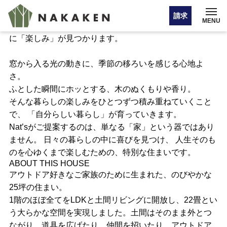
Nat’s 提案型住宅 人生を楽しむ 自分らしさを楽しむ
Nat’s 提案型住宅に込めた想い
請求
MENU
心から安らげる場所で暮らすことで、 日々の暮らしの中
に「楽しみ」が見つかります。
イベント情報
窓から入る光の動きに、季節の移ろいを感じる心地よ
さ。
ふとした瞬間にホッとする、木のぬくもりや香り。
オンライン相談
そんな暮らしの楽しみをひとつずつ積み重ねていくこと
で、 「自分らしい暮らし」が育っていきます。
お問い合わせ・カタログ請求
Nat’sがご提案するのは、単なる「家」という器ではあり
ません。 日々の暮らしの中に喜びを見つけ、 人生そのも
のを心ゆくまで楽しむための、特別な住まいです。
ABOUT THIS HOUSE
HOME
アウトドア好きなご家族のために生まれた、のびやかな
25坪の住まい。
1階のほぼ全てをLDKと土間リビングに開放し、22畳とい
う大らかな空間を実現しました。土間はそのまま外とつ
注文住宅
ながり、道具を広げたり、仲間を招いたり、アウトドア