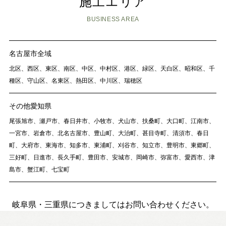
施工エリア
スタッフ紹介
BUSINESS AREA
SDGsへの取り組み
会社概要
沿革
名古屋市全域
北区、西区、東区、南区、中区、中村区、港区、緑区、天白区、昭和区、千
種区、守山区、名東区、熱田区、中川区、瑞穂区
よくある質問
その他愛知県
求人情報
尾張旭市、瀬戸市、春日井市、小牧市、犬山市、扶桑町、大口町、江南市、
一宮市、岩倉市、北名古屋市、豊山町、大治町、甚目寺町、清須市、春日
町、大府市、東海市、知多市、東浦町、刈谷市、知立市、豊明市、東郷町、
お電話でのお問い合わせ
三好町、日進市、長久手町、豊田市、安城市、岡崎市、弥富市、愛西市、津
052-911-9345
島市、蟹江町、七宝町
TEL:
[受付時間] 9:00～18:00
岐阜県・三重県につきましてはお問い合わせください。
モデルハウス見学予約