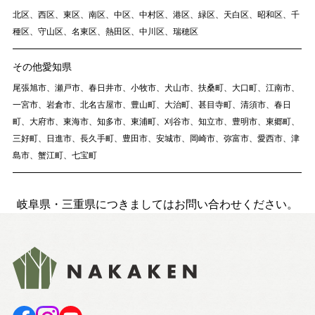
Nat's 提案型住宅
北区、西区、東区、南区、中区、中村区、港区、緑区、天白区、昭和区、千
種区、守山区、名東区、熱田区、中川区、瑞穂区
設計士と創るリフォーム・リノベーション
空き家再生
その他愛知県
re:tsumugi マンションリノベ
尾張旭市、瀬戸市、春日井市、小牧市、犬山市、扶桑町、大口町、江南市、
一宮市、岩倉市、北名古屋市、豊山町、大治町、甚目寺町、清須市、春日
不動産/土地・物件情報
町、大府市、東海市、知多市、東浦町、刈谷市、知立市、豊明市、東郷町、
三好町、日進市、長久手町、豊田市、安城市、岡崎市、弥富市、愛西市、津
島市、蟹江町、七宝町
暮らしの実例集
見学会・イベント
岐阜県・三重県につきましてはお問い合わせください。
新着情報
ブログ・家づくりコラム
私たちについて