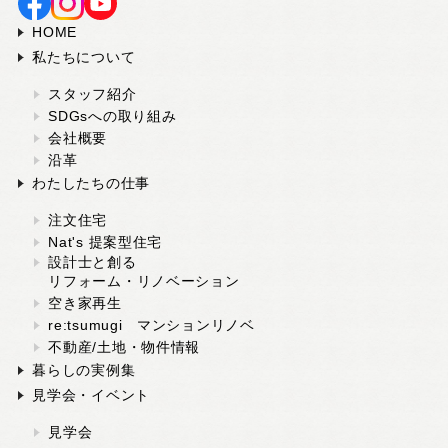
スタッフ紹介
HOME
SDGsへの取り組み
私たちについて
会社概要
スタッフ紹介
沿革
SDGsへの取り組み
会社概要
沿革
よくある質問
わたしたちの仕事
求人情報
注文住宅
Nat's 提案型住宅
設計士と創る
リフォーム・リノベーション
お電話でのお問い合わせ
空き家再生
re:tsumugi マンションリノベ
052-911-9345
TEL:
不動産/土地・物件情報
暮らしの実例集
[受付時間] 9:00～18:00
見学会・イベント
見学会
モデルハウス見学予約