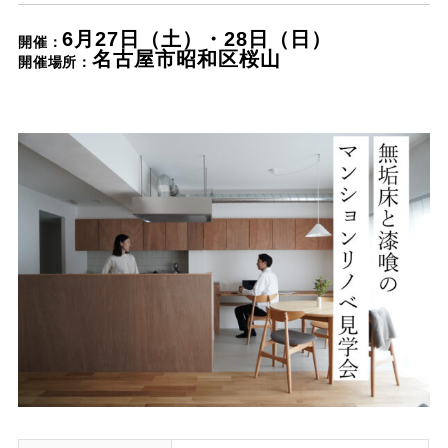
Nat's 提案型住宅
6月27日（土）・28日（日）
開催：
設計士と創るリフォーム・リノベーション
名古屋市昭和区桜山
開催場所：
空き家再生
re:tsumugi マンションリノベ
不動産/土地・物件情報
暮らしの実例集
見学会・イベント
新着情報
ブログ・家づくりコラム
私たちについて