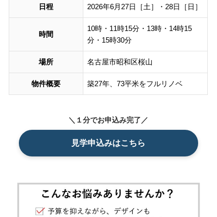
日程
2026年6月27日［土］・28日［日］
スタッフ紹介
SDGsへの取り組み
10時・11時15分・13時・14時15
時間
会社概要
分・15時30分
沿革
場所
名古屋市昭和区桜山
物件概要
築27年、73平米をフルリノベ
よくある質問
求人情報
＼１分でお申込み完了／
見学申込みはこちら
お電話でのお問い合わせ
052-911-9345
TEL:
[受付時間] 9:00～18:00
モデルハウス見学予約