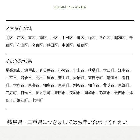
BUSINESS AREA
名古屋市全域
北区、西区、東区、南区、中区、中村区、港区、緑区、天白区、昭和区、千
種区、守山区、名東区、熱田区、中川区、瑞穂区
その他愛知県
尾張旭市、瀬戸市、春日井市、小牧市、犬山市、扶桑町、大口町、江南市、
一宮市、岩倉市、北名古屋市、豊山町、大治町、甚目寺町、清須市、春日
町、大府市、東海市、知多市、東浦町、刈谷市、知立市、豊明市、東郷町、
三好町、日進市、長久手町、豊田市、安城市、岡崎市、弥富市、愛西市、津
島市、蟹江町、七宝町
岐阜県・三重県につきましてはお問い合わせください。