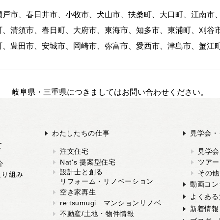
瀬戸市、春日井市、小牧市、犬山市、扶桑町、大口町、江南市
町、清須市、春日町、大府市、東海市、知多市、東浦町、刈谷
町、豊田市、安城市、岡崎市、弥富市、愛西市、津島市、蟹江
岐阜県・三重県につきましてはお問い合わせください。
わたしたちの仕事
見学会・
て
注文住宅
見学会
Nat's 提案型住宅
ツアー
介
設計士と創る
その他
取り組み
リフォーム・リノベーション
動画コン
空き家再生
よくある
re:tsumugi マンションリノベ
新着情報
不動産/土地・物件情報