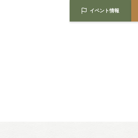
イベント情報
HOME
注文住宅
Nat's 提案型住宅
設計士と創るリフォーム・リノベ
空き家再生
re:tsumugi マンションリノベ
不動産/土地・物件情報