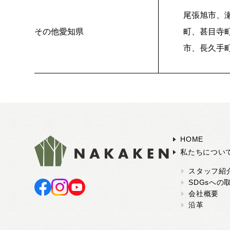
尾張旭市、
その他愛知県
町、甚目寺
市、長久手
HOME
私たちについ
スタッフ紹
SDGsへの
会社概要
沿革