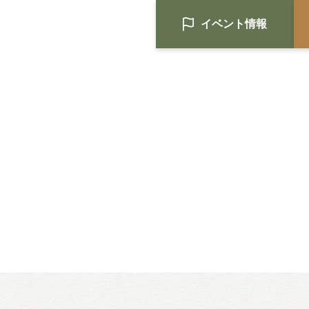
イベント情報
HOME
注文住宅
Nat's 提案型住宅
設計士と創るリフォーム・リノベ
空き家再生
re:tsumugi マンションリノベ
不動産/土地・物件情報