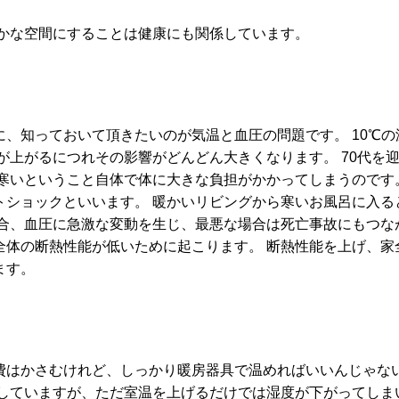
暖かな空間にすることは健康にも関係しています。
、知っておいて頂きたいのが気温と血圧の問題です。 10℃
が上がるにつれその影響がどんどん大きくなります。 70代を迎
、寒いということ自体で体に大きな負担がかかってしまうのです
トショックといいます。 暖かいリビングから寒いお風呂に入る
場合、血圧に急激な変動を生じ、最悪な場合は死亡事故にもつな
全体の断熱性能が低いために起こります。 断熱性能を上げ、家
ます。
費はかさむけれど、しっかり暖房器具で温めればいいんじゃない
燥していますが、ただ室温を上げるだけでは湿度が下がってしま