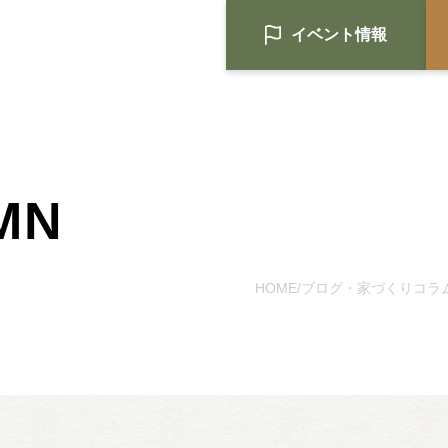
イベント情報
MN
HOME
注文住宅
HOME
ブログ・家づくりコラ
/
Nat's 提案型住宅
設計士と創るリフォーム・リノベ
空き家再生
re:tsumugi マンションリノベ
不動産/土地・物件情報