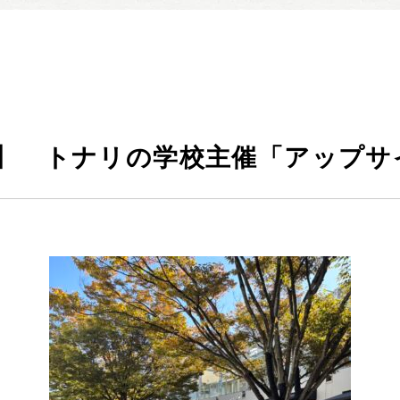
暮らしの実例集
見学会・イベント
新着情報
ブログ・家づくりコラム
私たちについて
】 トナリの学校主催「アップサ
スタッフ紹介
SDGsへの取り組み
会社概要
沿革
よくある質問
求人情報