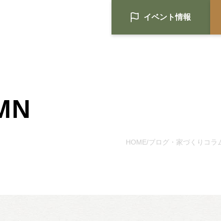
イベント情報
MN
HOME
注文住宅
HOME
ブログ・家づくりコラ
/
Nat's 提案型住宅
設計士と創るリフォーム・リノベ
空き家再生
re:tsumugi マンションリノベ
不動産/土地・物件情報