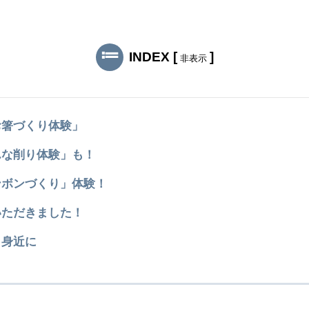
INDEX
[
]
非表示
お箸づくり体験」
んな削り体験」も！
ンボンづくり」体験！
いただきました！
と身近に