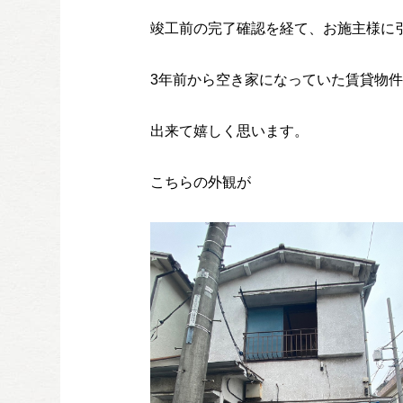
竣工前の完了確認を経て、お施主様に
3年前から空き家になっていた賃貸物
出来て嬉しく思います。
こちらの外観が