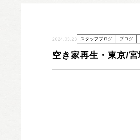
スタッフブログ
ブログ
2024.03.23
空き家再生・東京/