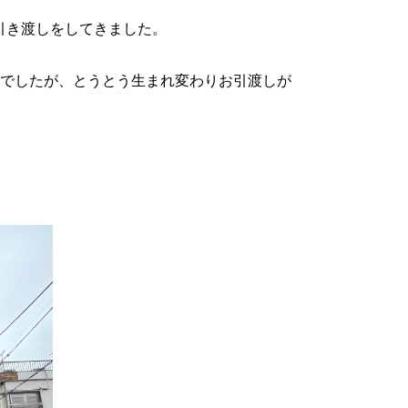
引き渡しをしてきました。
件でしたが、とうとう生まれ変わりお引渡しが