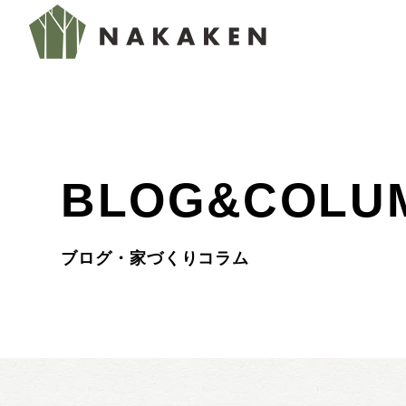
BLOG&COLU
ブログ・家づくりコラム