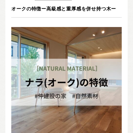
Nat's 提案型住宅
オークの特徴ー高級感と重厚感を併せ持つ木ー
設計士と創るリフォーム・リノベーション
空き家再生
re:tsumugi マンションリノベ
不動産/土地・物件情報
暮らしの実例集
見学会・イベント
新着情報
ブログ・家づくりコラム
私たちについて