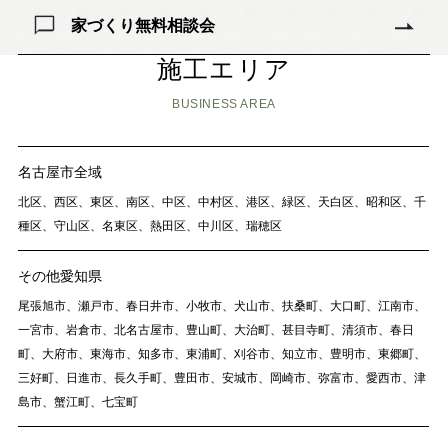
家づくり無料相談会
施工エリア
BUSINESS AREA
名古屋市全域
北区、西区、東区、南区、中区、中村区、港区、緑区、天白区、昭和区、千
種区、守山区、名東区、熱田区、中川区、瑞穂区
その他愛知県
尾張旭市、瀬戸市、春日井市、小牧市、犬山市、扶桑町、大口町、江南市、
一宮市、岩倉市、北名古屋市、豊山町、大治町、甚目寺町、清須市、春日
町、大府市、東海市、知多市、東浦町、刈谷市、知立市、豊明市、東郷町、
三好町、日進市、長久手町、豊田市、安城市、岡崎市、弥富市、愛西市、津
島市、蟹江町、七宝町