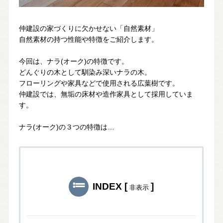
スタッフ紹介
SDGsへの取り組み
仲建設の家づくりに欠かせない「自然素材」
会社概要
自然素材の持つ性能や特徴をご紹介します。
沿革
今回は、ナラ(オーク)の特徴です。
どんぐりの木として馴染み深いナラの木。
フローリングや家具などで使用される広葉樹です。
よくある質問
仲建設では、無垢の床材や造作家具として採用していま
す。
求人情報
ナラ(オーク)の３つの特徴は…
お電話でのお問い合わせ
052-911-9345
TEL:
INDEX
[
]
非表示
[受付時間] 9:00～18:00
モデルハウス見学予約