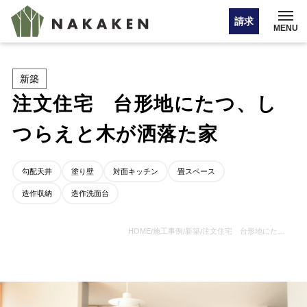
請求
MENU
新築
イベント情報
注文住宅 台形地にたつ、し
オンライン相談
つらえと木が洒落た家
お問い合わせ・カタログ請求
勾配天井
塗り壁
対面キッチン
畳スペース
造作収納
造作洗面台
HOME
施工事例
新築
注文住宅 台形地にたつ、しつらえと木が洒落た家
/
/
/
HOME
注文住宅