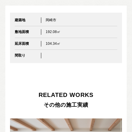
スタッフ紹介
SDGsへの取り組み
建築地
岡崎市
会社概要
沿革
敷地面積
192.08㎡
延床面積
104.34㎡
よくある質問
間取り
求人情報
お電話でのお問い合わせ
RELATED WORKS
052-911-9345
TEL:
その他の施工実績
[受付時間] 9:00～18:00
モデルハウス見学予約