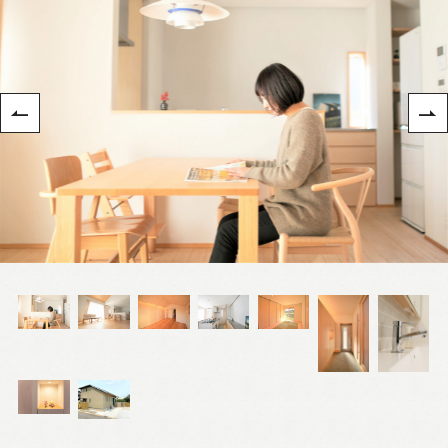
Nat's 提案型住宅
設計士と創るリフォーム・リノベーション
空き家再生
re:tsumugi マンションリノベ
不動産/土地・物件情報
暮らしの実例集
見学会・イベント
新着情報
ブログ・家づくりコラム
私たちについて