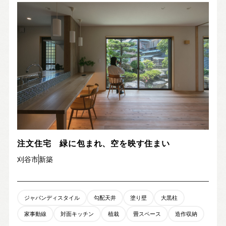
注文住宅 緑に包まれ、空を映す住まい
刈谷市
新築
ジャパンディスタイル
勾配天井
塗り壁
大黒柱
家事動線
対面キッチン
植栽
畳スペース
造作収納