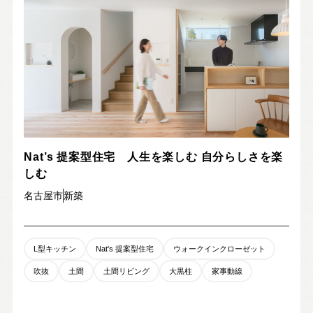
お問い合わせ・カタログ請求
家づくり無料相談会
OFFICIAL SNS
Nat’s 提案型住宅 人生を楽しむ 自分らしさを楽
しむ
名古屋市
新築
L型キッチン
Nat's 提案型住宅
ウォークインクローゼット
吹抜
土間
土間リビング
大黒柱
家事動線