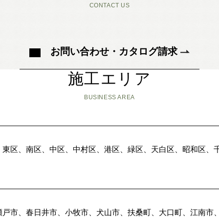
CONTACT US
暮らしの実例集
見学会・イベント
新着情報
お問い合わせ・カタログ請求
ブログ・家づくりコラム
施工エリア
私たちについて
BUSINESS AREA
スタッフ紹介
SDGsへの取り組み
会社概要
沿革
、東区、南区、中区、中村区、港区、緑区、天白区、昭和区、
よくある質問
求人情報
瀬戸市、春日井市、小牧市、犬山市、扶桑町、大口町、江南市