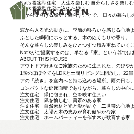
Nat’s 提案型住宅 人生を楽しむ 自分らしさを楽し
Nat’s 提案型住宅に込めた想い
心から安らげる場所で暮らすことで、 日々の暮らし
窓から入る光の動きに、季節の移ろいを感じる心地
ふとした瞬間にホッとする、木のぬくもりや香り。
そんな暮らしの楽しみをひとつずつ積み重ねていくこ
Nat’sがご提案するのは、単なる「家」という器で
ABOUT THIS HOUSE
アウトドア好きなご家族のために生まれた、のびやか
1階のほぼ全てをLDKと土間リビングに開放し、2
アの「続き」を室内へと持ち込める場所。雨の日も
コンパクトな延床面積でありながら、暮らしの中心
注文住宅 緑に包まれ、空を映す住まい
注文住宅 凪を愉しむ、書斎のある家
注文住宅 自然素材と光と影が紡ぐ 二世帯の心地
注文住宅 太陽と木の恵みが育む健やかな家
注文住宅 ホームパーティーを催す木が歓喜する家