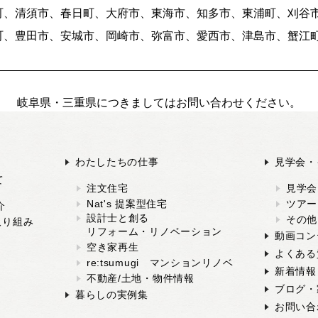
町、清須市、春日町、大府市、東海市、知多市、東浦町、刈谷
町、豊田市、安城市、岡崎市、弥富市、愛西市、津島市、蟹江
岐阜県・三重県につきましてはお問い合わせください。
わたしたちの仕事
見学会・
て
注文住宅
見学会
Nat's 提案型住宅
ツアー
介
設計士と創る
その他
取り組み
リフォーム・リノベーション
動画コン
空き家再生
よくある
re:tsumugi マンションリノベ
新着情報
不動産/土地・物件情報
ブログ・
暮らしの実例集
お問い合