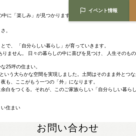
む
イベント情報
の中に「楽しみ」が見つかります。
よさ。
とで、 「自分らしい暮らし」が育っていきます。
はありません。 日々の暮らしの中に喜びを見つけ、 人生その
な25坪の住まい。
HOME
2畳という大らかな空間を実現しました。土間はそのまま外とつ
注文住宅
、夜も、ここがもう一つの「外」になります。
Nat's 提案型住宅
に余白をつくる。それが、このご家族らしい「自分らしい暮ら
設計士と創るリフォーム・リノベ
よい住まい
空き家再生
re:tsumugi マンションリノベ
お問い合わせ
不動産/土地・物件情報