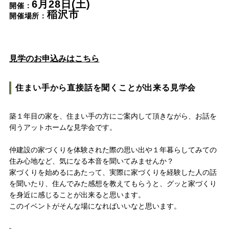
6月28日(土)
開催：
Nat's 提案型住宅
稲沢市
開催場所：
設計士と創るリフォーム・リノベーション
空き家再生
見学のお申込みはこちら
re:tsumugi マンションリノベ
不動産/土地・物件情報
住まい手から直接話を聞くことが出来る見学会
築１年目の家を、住まい手の方にご案内して頂きながら、お話を
暮らしの実例集
伺うアットホームな見学会です。
見学会・イベント
仲建設の家づくりを体験された際の思い出や１年暮らしてみての
新着情報
住み心地など、気になる本音を聞いてみませんか？
家づくりを始めるにあたって、実際に家づくりを経験した人の話
ブログ・家づくりコラム
を聞いたり、住んでみた感想を教えてもらうと、グッと家づくり
を身近に感じることが出来ると思います。
このイベントがそんな場になればいいなと思います。
私たちについて