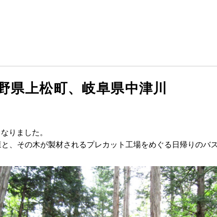
暮らしの実例集
見学会・イベント
新着情報
ブログ・家づくりコラム
私たちについて
野県上松町、岐阜県中津川
スタッフ紹介
SDGsへの取り組み
会社概要
ととなりました。
沿革
森と、その木が製材されるプレカット工場をめぐる日帰りのバ
よくある質問
求人情報