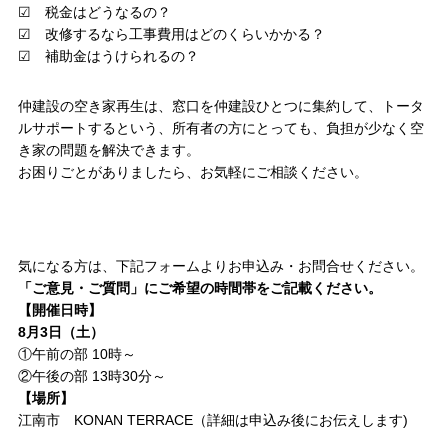
☑ 税金はどうなるの？
☑ 改修するなら工事費用はどのくらいかかる？
お問い合わせ・カタログ請求
☑ 補助金はうけられるの？
仲建設の空き家再生は、窓口を仲建設ひとつに集約して、トータ
家づくり無料相談会
ルサポートするという、所有者の方にとっても、負担が少なく空
き家の問題を解決できます。
お困りごとがありましたら、お気軽にご相談ください。
OFFICIAL SNS
気になる方は、下記フォームよりお申込み・お問合せください。
「ご意見・ご質問」にご希望の時間帯をご記載ください。
【開催日時】
8月3日（土）
①午前の部 10時～
②午後の部 13時30分～
【場所】
江南市 KONAN TERRACE（詳細は申込み後にお伝えします)