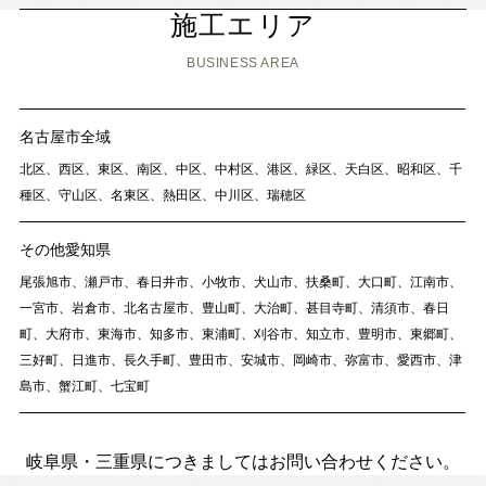
施工エリア
BUSINESS AREA
名古屋市全域
北区、西区、東区、南区、中区、中村区、港区、緑区、天白区、昭和区、千
種区、守山区、名東区、熱田区、中川区、瑞穂区
その他愛知県
尾張旭市、瀬戸市、春日井市、小牧市、犬山市、扶桑町、大口町、江南市、
一宮市、岩倉市、北名古屋市、豊山町、大治町、甚目寺町、清須市、春日
町、大府市、東海市、知多市、東浦町、刈谷市、知立市、豊明市、東郷町、
三好町、日進市、長久手町、豊田市、安城市、岡崎市、弥富市、愛西市、津
島市、蟹江町、七宝町
岐阜県・三重県につきましてはお問い合わせください。