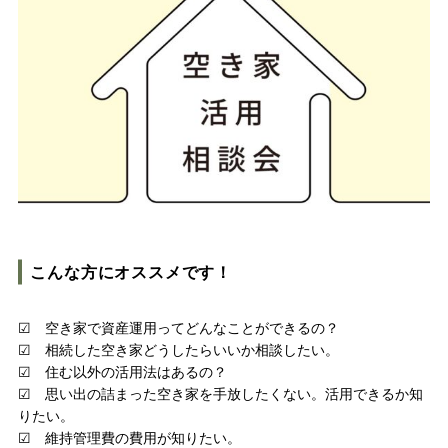
スタッフ紹介
SDGsへの取り組み
会社概要
沿革
よくある質問
求人情報
こんな方にオススメです！
お電話でのお問い合わせ
☑ 空き家で資産運用ってどんなことができるの？
052-911-9345
TEL:
☑ 相続した空き家どうしたらいいか相談したい。
☑ 住む以外の活用法はあるの？
[受付時間] 9:00～18:00
☑ 思い出の詰まった空き家を手放したくない。活用できるか知
りたい。
モデルハウス見学予約
☑ 維持管理費の費用が知りたい。