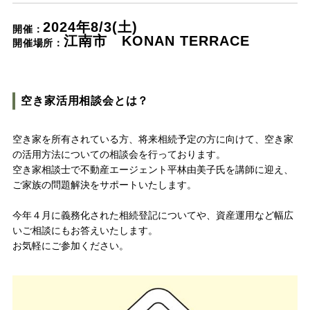
Nat's 提案型住宅
2024年8/3(土)
開催：
設計士と創るリフォーム・リノベーション
江南市 KONAN TERRACE
開催場所：
空き家再生
re:tsumugi マンションリノベ
空き家活用相談会とは？
不動産/土地・物件情報
空き家を所有されている方、将来相続予定の方に向けて、空き家
の活用方法についての相談会を行っております。
暮らしの実例集
空き家相談士で不動産エージェント平林由美子氏を講師に迎え、
ご家族の問題解決をサポートいたします。
見学会・イベント
新着情報
今年４月に義務化された相続登記についてや、資産運用など幅広
いご相談にもお答えいたします。
ブログ・家づくりコラム
お気軽にご参加ください。
私たちについて