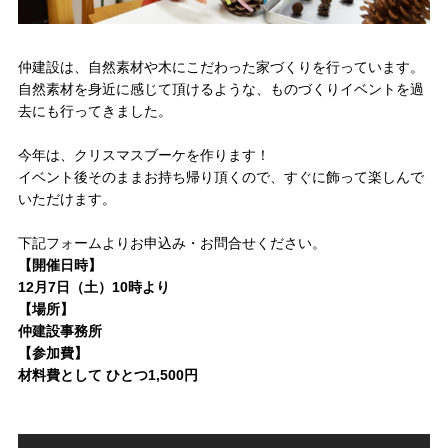
スタッフ紹介
SDGsへの取り組み
仲建設は、自然素材や木にこだわった家づくりを行っています。
会社概要
自然素材を身近に感じて頂けるような、ものづくりイベントを過
沿革
去にも行ってきました。
今年は、クリスマスブーケを作ります！
イベント後そのままお持ち帰り頂くので、すぐに飾って楽しんで
よくある質問
いただけます。
求人情報
下記フォームよりお申込み・お問合せください。
【開催日時】
12月7日（土）10時より
お電話でのお問い合わせ
【場所】
052-911-9345
仲建設事務所
TEL:
【参加費】
材料費として ひとつ1,500円
[受付時間] 9:00～18:00
モデルハウス見学予約