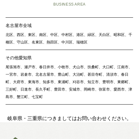
BUSINESS AREA
名古屋市全域
北区、西区、東区、南区、中区、中村区、港区、緑区、天白区、昭和区、千
種区、守山区、名東区、熱田区、中川区、瑞穂区
その他愛知県
尾張旭市、瀬戸市、春日井市、小牧市、犬山市、扶桑町、大口町、江南市、
一宮市、岩倉市、北名古屋市、豊山町、大治町、甚目寺町、清須市、春日
町、大府市、東海市、知多市、東浦町、刈谷市、知立市、豊明市、東郷町、
三好町、日進市、長久手町、豊田市、安城市、岡崎市、弥富市、愛西市、津
島市、蟹江町、七宝町
岐阜県・三重県につきましてはお問い合わせください。