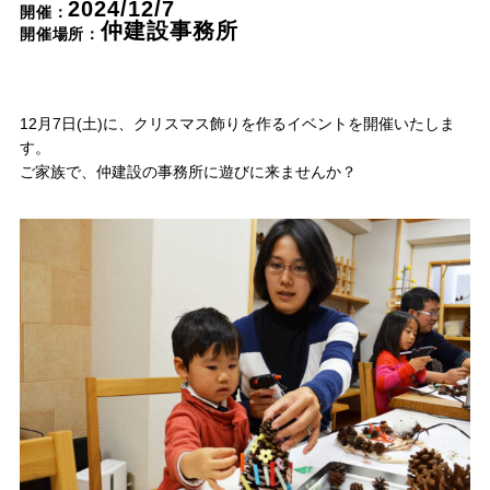
2024/12/7
開催：
Nat's 提案型住宅
仲建設事務所
開催場所：
設計士と創るリフォーム・リノベーション
空き家再生
12月7日(土)に、クリスマス飾りを作るイベントを開催いたしま
re:tsumugi マンションリノベ
す。
不動産/土地・物件情報
ご家族で、仲建設の事務所に遊びに来ませんか？
暮らしの実例集
見学会・イベント
新着情報
ブログ・家づくりコラム
私たちについて