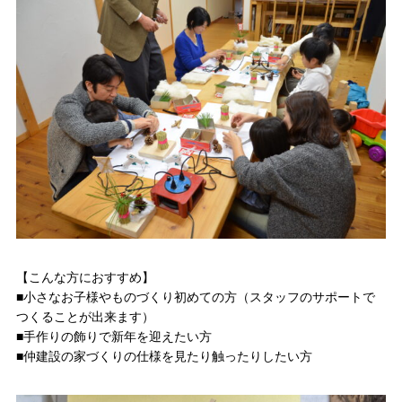
スタッフ紹介
SDGsへの取り組み
会社概要
沿革
よくある質問
求人情報
お電話でのお問い合わせ
【こんな方におすすめ】
052-911-9345
■小さなお子様やものづくり初めての方（スタッフのサポートで
TEL:
つくることが出来ます）
■手作りの飾りで新年を迎えたい方
[受付時間] 9:00～18:00
■仲建設の家づくりの仕様を見たり触ったりしたい方
モデルハウス見学予約