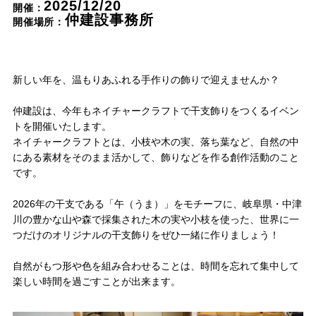
2025/12/20
開催：
Nat's 提案型住宅
仲建設事務所
開催場所：
設計士と創るリフォーム・リノベーション
空き家再生
新しい年を、温もりあふれる手作りの飾りで迎えませんか？
re:tsumugi マンションリノベ
不動産/土地・物件情報
仲建設は、今年もネイチャークラフトで干支飾りをつくるイベン
トを開催いたします。
ネイチャークラフトとは、小枝や木の実、落ち葉など、自然の中
にある素材をそのまま活かして、飾りなどを作る創作活動のこと
暮らしの実例集
です。
見学会・イベント
2026年の干支である「午（うま）」をモチーフに、岐阜県・中津
新着情報
川の豊かな山や森で採集された木の実や小枝を使った、世界に一
つだけのオリジナルの干支飾りをぜひ一緒に作りましょう！
ブログ・家づくりコラム
自然がもつ形や色を組み合わせることは、時間を忘れて集中して
楽しい時間を過ごすことが出来ます。
私たちについて