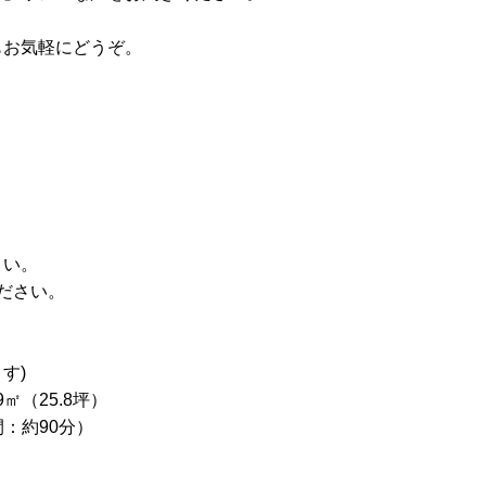
もお気軽にどうぞ。
さい。
ください。
す)
9
㎡（25.8坪）
時間：約90分）