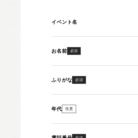
イベント名
お名前
必須
ふりがな
必須
年代
任意
電話番号
必須