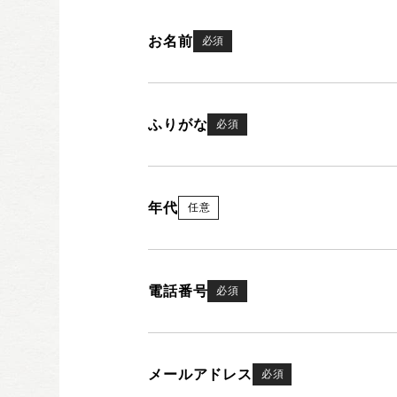
お名前
必須
ふりがな
必須
年代
任意
電話番号
必須
メールアドレス
必須