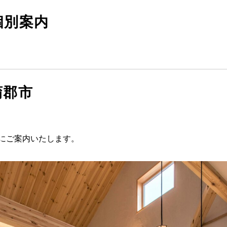
暮らしの実例集
個別案内
見学会・イベント
新着情報
ブログ・家づくりコラム
私たちについて
蒲郡市
スタッフ紹介
SDGsへの取り組み
会社概要
にご案内いたします。
沿革
よくある質問
求人情報