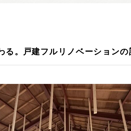
暮らしの実例集
見学会・イベント
新着情報
ブログ・家づくりコラム
私たちについて
わる。戸建フルリノベーションの記
スタッフ紹介
SDGsへの取り組み
会社概要
沿革
よくある質問
求人情報