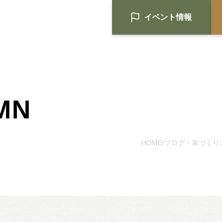
イベント情報
MN
HOME
注文住宅
HOME
ブログ・家づくり
/
Nat's 提案型住宅
設計士と創るリフォーム・リノベ
空き家再生
re:tsumugi マンションリノベ
不動産/土地・物件情報