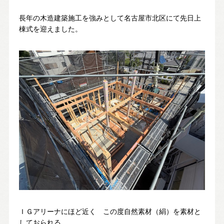
スタッフ紹介
長年の木造建築施工を強みとして名古屋市北区にて先日上
SDGsへの取り組み
棟式を迎えました。
会社概要
沿革
よくある質問
求人情報
お電話でのお問い合わせ
052-911-9345
TEL:
[受付時間] 9:00～18:00
ＩＧアリーナにほど近く この度自然素材（絹）を素材と
モデルハウス見学予約
しておられる