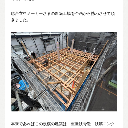
総合衣料メーカーさまの新築工場を企画から携わさせて頂
お問い合わせ・カタログ請求
きました。
家づくり無料相談会
OFFICIAL SNS
本来であればこの規模の建築は 重量鉄骨造 鉄筋コンク