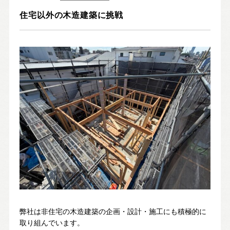
Nat's 提案型住宅
住宅以外の木造建築に挑戦
設計士と創るリフォーム・リノベーション
空き家再生
re:tsumugi マンションリノベ
不動産/土地・物件情報
暮らしの実例集
見学会・イベント
新着情報
ブログ・家づくりコラム
弊社は非住宅の木造建築の企画・設計・施工にも積極的に
私たちについて
取り組んでいます。