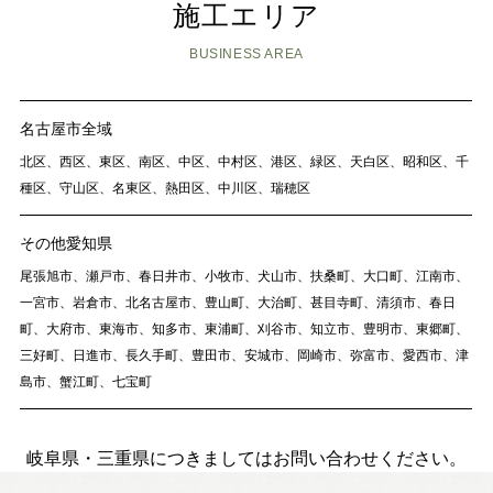
施工エリア
BUSINESS AREA
名古屋市全域
北区、西区、東区、南区、中区、中村区、港区、緑区、天白区、昭和区、千
種区、守山区、名東区、熱田区、中川区、瑞穂区
その他愛知県
尾張旭市、瀬戸市、春日井市、小牧市、犬山市、扶桑町、大口町、江南市、
一宮市、岩倉市、北名古屋市、豊山町、大治町、甚目寺町、清須市、春日
町、大府市、東海市、知多市、東浦町、刈谷市、知立市、豊明市、東郷町、
三好町、日進市、長久手町、豊田市、安城市、岡崎市、弥富市、愛西市、津
島市、蟹江町、七宝町
岐阜県・三重県につきましてはお問い合わせください。