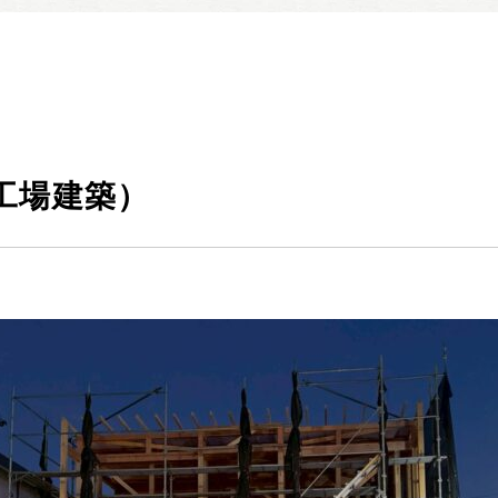
暮らしの実例集
見学会・イベント
新着情報
ブログ・家づくりコラム
私たちについて
工場建築）
スタッフ紹介
SDGsへの取り組み
会社概要
沿革
よくある質問
求人情報