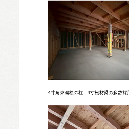
4寸角東濃桧の柱 4寸松材梁の多数