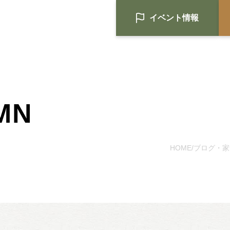
イベント情報
MN
HOME
注文住宅
HOME
ブログ・家
/
Nat's 提案型住宅
設計士と創るリフォーム・リノベ
空き家再生
re:tsumugi マンションリノベ
不動産/土地・物件情報